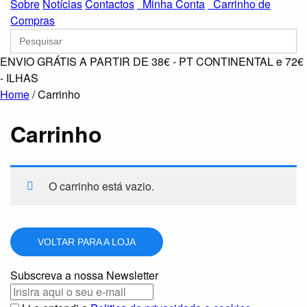
Sobre
Notícias
Contactos
Minha Conta
Carrinho de
Compras
Search
for:
ENVIO GRÁTIS A PARTIR DE 38€ - PT CONTINENTAL e 72€
- ILHAS
Home
/
Carrinho
Carrinho
O carrinho está vazio.
VOLTAR PARA A LOJA
Subscreva a nossa Newsletter