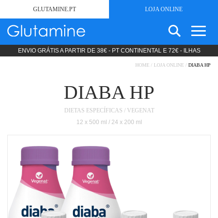
GLUTAMINE.PT
LOJA ONLINE
ENVIO GRÁTIS A PARTIR DE 38€ - PT CONTINENTAL E 72€ - ILHAS
SEARCH
SEM GLÚTEN
FOR:
HOME
/
LOJA ONLINE
/
DIABA HP
ESTÉTICA
PRODUTOS LIPODIETA
DIABA HP
COSMÉTICA
DIETAS ESPECÍFICAS / VEGENAT
NUTRIÇÃO CLÍNICA
12 x 500 ml / 24 x 200 ml
DIETAS STANDARD
DIETAS ESPECÍFICAS
PRODUTOS MODULARES
PROMOÇÕES
SOBRE
NOTÍCIAS
CONTACTOS