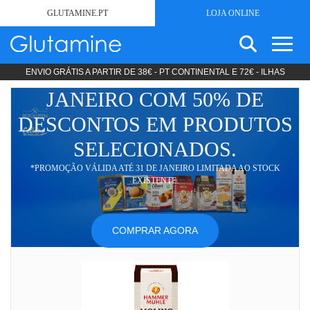
GLUTAMINE.PT
LOJA ONLINE
ENVIO GRÁTIS A PARTIR DE 38€ - PT CONTINENTAL E 72€ - ILHAS
SEARCH
SEM GLÚTEN
FOR:
LOJA
JANEIRO COM 50% DE
ESTÉTICA
DESCONTOS EM PRODUTOS
ONLINE
PRODUTOS LIPODIETA
COSMÉTICA
SELECIONADOS.
-
NUTRIÇÃO CLÍNICA
*PROMOÇÃO VÁLIDA ATÉ 31 DE JANEIRO LIMITADA AO STOCK
DIETAS STANDARD
EXISTENTE.
GLUTAMINE
DIETAS ESPECÍFICAS
PRODUTOS MODULARES
COMPRAR AGORA
PROMOÇÕES
SOBRE
NOTÍCIAS
CONTACTOS