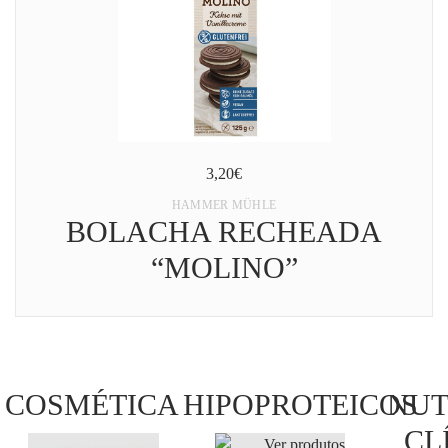
MINHA CONTA
CARRINHO DE COMPRAS
3,20€
HAMMER MÜHLE
BOLACHA RECHEADA
“MOLINO”
COSMÉTICA
HIPOPROTEICOS
NUT
CL