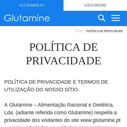
GLUTAMINE.PT
LOJA ONLINE
SEARCH
HOME
/
POLÍTICA DE PRIVACIDADE
SEM GLÚTEN
FOR:
PRODUTOS
POLÍTICA DE
RECEITAS
PRIVACIDADE
ESTÉTICA
METABÓLICAS
NUTRIÇÃO CLÍNICA
POLÍTICA DE PRIVACIDADE E TERMOS DE
SOBRE
UTILIZAÇÃO DO NOSSO SÍTIO.
NOTÍCIAS
CONTACTOS
A
Glutamine – Alimentação Racional e Dietética,
MINHA CONTA
Lda
. (adiante referida como Glutamine) respeita a
privacidade dos visitantes do site www.glutamine.pt
CARRINHO DE COMPRAS