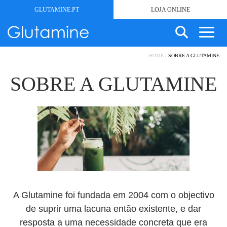
GLUTAMINE.PT
LOJA ONLINE
SEARCH
HOME
/
SOBRE A GLUTAMINE
SEM GLÚTEN
FOR:
PRODUTOS
SOBRE A GLUTAMINE
RECEITAS
ESTÉTICA
METABÓLICAS
NUTRIÇÃO CLÍNICA
SOBRE
NOTÍCIAS
CONTACTOS
A Glutamine foi fundada em 2004 com o objectivo
MINHA CONTA
de suprir uma lacuna então existente, e dar
CARRINHO DE COMPRAS
resposta a uma necessidade concreta que era