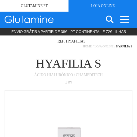
GLUTAMINE.PT
LOJA ONLINE
ENVIO GRÁTIS A PARTIR DE 38€ - PT CONTINENTAL E 72€ - ILHAS
SEARCH
SEM GLÚTEN
FOR:
REF: HYAFILIAS
ESTÉTICA
HOME
/
LOJA ONLINE
/
HYAFILIA S
PRODUTOS LIPODIETA
HYAFILIA S
COSMÉTICA
NUTRIÇÃO CLÍNICA
ÁCIDO HIALURÓNICO / CHAMEDITECH
DIETAS STANDARD
1 ml
DIETAS ESPECÍFICAS
PRODUTOS MODULARES
PROMOÇÕES
SOBRE
NOTÍCIAS
CONTACTOS