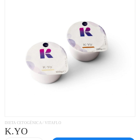
DIETA CETOGÉNICA / VITAFLO
K.YO