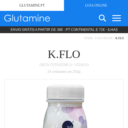
GLUTAMINE.PT
LOJA ONLINE
ENVIO GRÁTIS A PARTIR DE 38€ - PT CONTINENTAL E 72€ - ILHAS
SEARCH
SEM GLÚTEN
FOR:
HOME
/
LOJA ONLINE
/
K.FLO
ESTÉTICA
PRODUTOS LIPODIETA
K.FLO
COSMÉTICA
DIETA CETOGÉNICA / VITAFLO
NUTRIÇÃO CLÍNICA
24 unidades de 250g
DIETAS STANDARD
DIETAS ESPECÍFICAS
PRODUTOS MODULARES
PROMOÇÕES
SOBRE
NOTÍCIAS
CONTACTOS