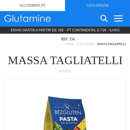
GLUTAMINE.PT
LOJA ONLINE
ENVIO GRÁTIS A PARTIR DE 38€ - PT CONTINENTAL E 72€ - ILHAS
SEARCH
SEM GLÚTEN
FOR:
REF: 154
ESTÉTICA
HOME
/
LOJA ONLINE
/
MASSA TAGLIATELLI
PRODUTOS LIPODIETA
MASSA TAGLIATELLI
COSMÉTICA
NUTRIÇÃO CLÍNICA
MASSA
DIETAS STANDARD
DIETAS ESPECÍFICAS
PRODUTOS MODULARES
PROMOÇÕES
SOBRE
NOTÍCIAS
CONTACTOS