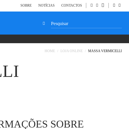
SOBRE
NOTÍCIAS
CONTACTOS
NENHUM PRODUTO NO CARRINHO.
SEARCH
FOR:
HOME
/
LOJA ONLINE
/
MASSA VERMICELLI
LI
ORMAÇÕES SOBRE