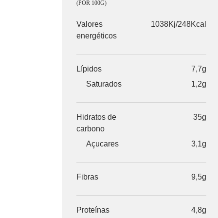
(POR 100G)
Valores
1038Kj/248Kcal
energéticos
Lípidos
7,7g
Saturados
1,2g
Hidratos de
35g
carbono
Açucares
3,1g
Fibras
9,5g
Proteínas
4,8g