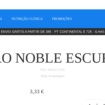
CA
NUTRIÇÃO CLÍNICA
PROMOÇÕES
ENVIO GRÁTIS A PARTIR DE 38€ - PT CONTINENTAL E 72€ - ILHAS
ÃO NOBLE ESCU
PÃO / BEZGLUTEN
260g / Embalagem
3,33
€