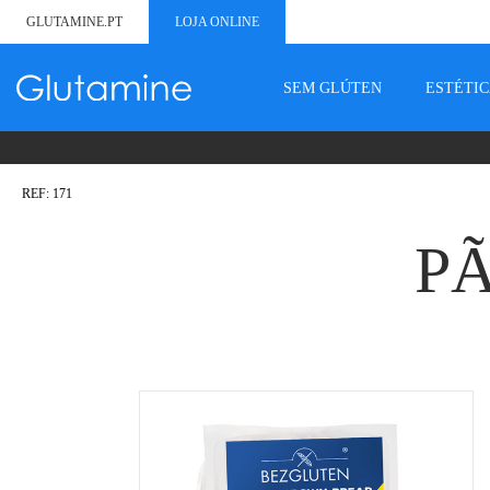
GLUTAMINE.PT
LOJA ONLINE
SEM GLÚTEN
ESTÉTI
REF: 171
P