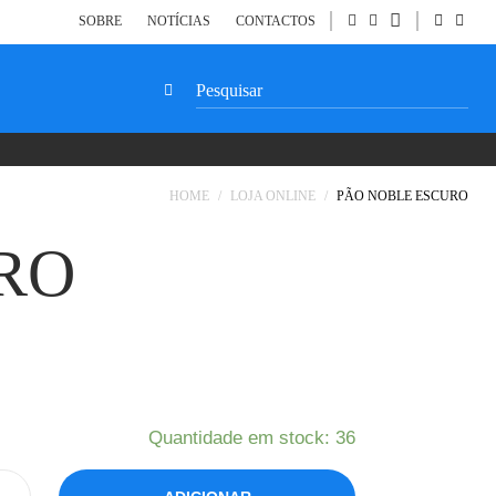
SOBRE
NOTÍCIAS
CONTACTOS
NENHUM PRODUTO NO CARRINHO.
SEARCH
FOR:
HOME
/
LOJA ONLINE
/
PÃO NOBLE ESCURO
RO
Quantidade em stock: 36