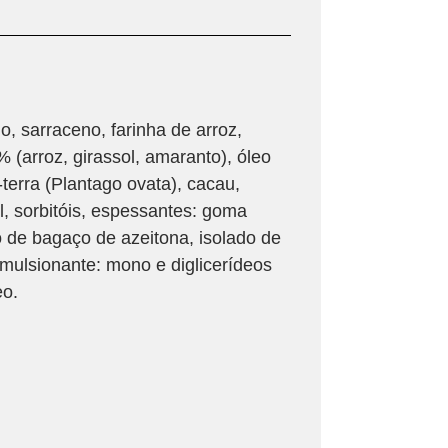
go, sarraceno, farinha de arroz,
% (arroz, girassol, amaranto), óleo
-terra (Plantago ovata), cacau,
ol, sorbitóis, espessantes: goma
o de bagaço de azeitona, isolado de
 emulsionante: mono e diglicerídeos
eo.