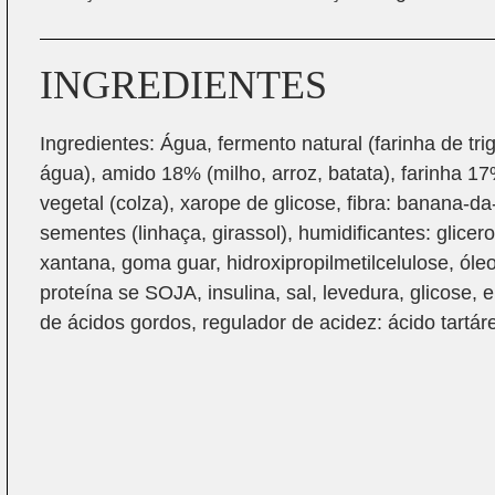
INGREDIENTES
Ingredientes: Água, fermento natural (farinha de tri
água), amido 18% (milho, arroz, batata), farinha 17
vegetal (colza), xarope de glicose, fibra: banana-da
sementes (linhaça, girassol), humidificantes: glicer
xantana, goma guar, hidroxipropilmetilcelulose, óle
proteína se SOJA, insulina, sal, levedura, glicose,
de ácidos gordos, regulador de acidez: ácido tartár