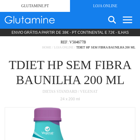
GLUTAMINE.PT
LOJA ONLINE
ENVIO GRÁTIS A PARTIR DE 38€ - PT CONTINENTAL E 72€ - ILHAS
SEARCH
SEM GLÚTEN
FOR:
REF: V504677B
ESTÉTICA
HOME
/
LOJA ONLINE
/
TDIET HP SEM FIBRA BAUNILHA 200 ML
PRODUTOS LIPODIETA
TDIET HP SEM FIBRA
COSMÉTICA
NUTRIÇÃO CLÍNICA
BAUNILHA 200 ML
DIETAS STANDARD
DIETAS ESPECÍFICAS
DIETAS STANDARD / VEGENAT
PRODUTOS MODULARES
24 x 200 ml
PROMOÇÕES
SOBRE
NOTÍCIAS
CONTACTOS