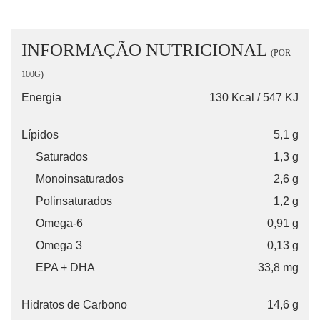
INFORMAÇÃO NUTRICIONAL
(POR
100G)
Energia
130 Kcal / 547 KJ
Lípidos
5,1 g
Saturados
1,3 g
Monoinsaturados
2,6 g
Polinsaturados
1,2 g
Omega-6
0,91 g
Omega 3
0,13 g
EPA + DHA
33,8 mg
Hidratos de Carbono
14,6 g