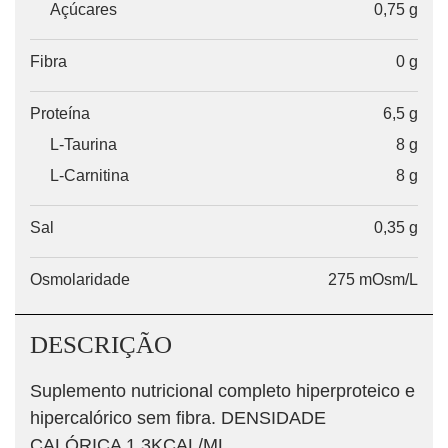
Açúcares
0,75 g
Fibra
0 g
Proteína
6,5 g
L-Taurina
8 g
L-Carnitina
8 g
Sal
0,35 g
Osmolaridade
275 mOsm/L
DESCRIÇÃO
Suplemento nutricional completo hiperproteico e
hipercalórico sem fibra. DENSIDADE
CALÓRICA 1,3KCAL/ML.