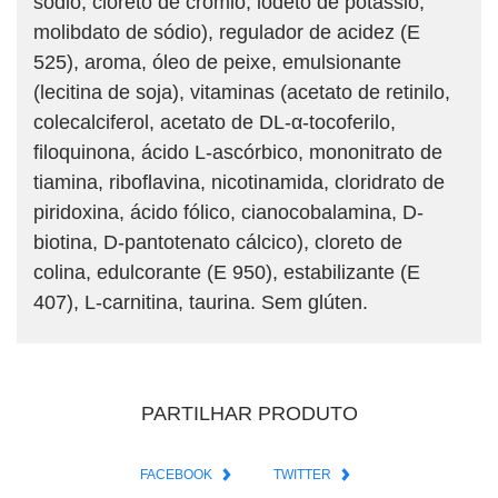
sódio, cloreto de crómio, iodeto de potássio,
molibdato de sódio), regulador de acidez (E
525), aroma, óleo de peixe, emulsionante
(lecitina de soja), vitaminas (acetato de retinilo,
colecalciferol, acetato de DL-α-tocoferilo,
filoquinona, ácido L-ascórbico, mononitrato de
tiamina, riboflavina, nicotinamida, cloridrato de
piridoxina, ácido fólico, cianocobalamina, D-
biotina, D-pantotenato cálcico), cloreto de
colina, edulcorante (E 950), estabilizante (E
407), L-carnitina, taurina. Sem glúten.
PARTILHAR PRODUTO
FACEBOOK
TWITTER