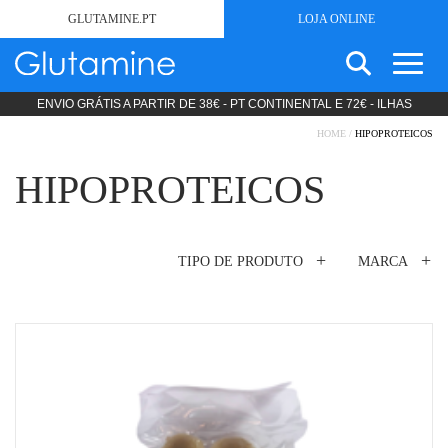
GLUTAMINE.PT
LOJA ONLINE
ENVIO GRÁTIS A PARTIR DE 38€ - PT CONTINENTAL E 72€ - ILHAS
SEARCH
SEM GLÚTEN
FOR:
HOME
/
HIPOPROTEICOS
ESTÉTICA
HIPOPROTEICOS
PRODUTOS LIPODIETA
COSMÉTICA
NUTRIÇÃO CLÍNICA
DIETAS STANDARD
TIPO DE PRODUTO
MARCA
DIETAS ESPECÍFICAS
Ajudas
Culinárias
PRODUTOS MODULARES
Bolachas
PROMOÇÕES
Bolos
SOBRE
Chocolate
NOTÍCIAS
Farinha
CONTACTOS