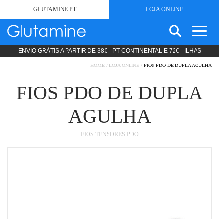
GLUTAMINE.PT
LOJA ONLINE
ENVIO GRÁTIS A PARTIR DE 38€ - PT CONTINENTAL E 72€ - ILHAS
SEARCH
SEM GLÚTEN
FOR:
HOME
/
LOJA ONLINE
/
FIOS PDO DE DUPLA AGULHA
ESTÉTICA
PRODUTOS LIPODIETA
FIOS PDO DE DUPLA
COSMÉTICA
AGULHA
NUTRIÇÃO CLÍNICA
DIETAS STANDARD
FIOS TENSORES PDO
DIETAS ESPECÍFICAS
PRODUTOS MODULARES
PROMOÇÕES
SOBRE
NOTÍCIAS
CONTACTOS