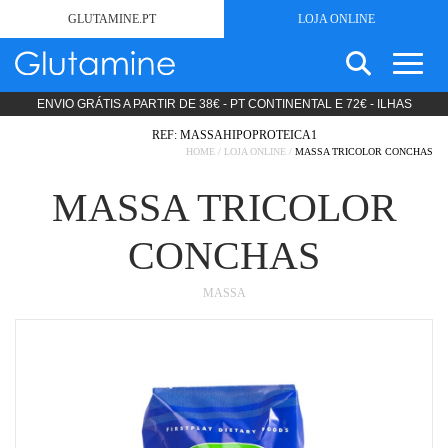
GLUTAMINE.PT
LOJA ONLINE
ENVIO GRÁTIS A PARTIR DE 38€ - PT CONTINENTAL E 72€ - ILHAS
SEARCH
SEM GLÚTEN
FOR:
REF: MASSAHIPOPROTEICA1
ESTÉTICA
HOME
/
LOJA ONLINE
/
MASSA TRICOLOR CONCHAS
PRODUTOS LIPODIETA
MASSA TRICOLOR
COSMÉTICA
NUTRIÇÃO CLÍNICA
CONCHAS
DIETAS STANDARD
DIETAS ESPECÍFICAS
MASSA
PRODUTOS MODULARES
PROMOÇÕES
SOBRE
NOTÍCIAS
CONTACTOS